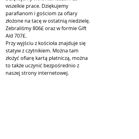
wszelkie prace. Dziękujemy 
parafianom i gościom za ofiary 
złożone na tacę w ostatnią niedzielę. 
Zebraliśmy 806£ oraz w formie Gift 
Aid 707£.
Przy wyjściu z kościoła znajduje się 
statyw z czytnikiem. Można tam 
złożyć ofiarę kartą płatniczą, można 
to także uczynić bezpośrednio z 
naszej strony internetowej. 
Po Eucharystii zapraszamy do naszej 
księgarni i kawiarni „Pod skrzydłami 
Aniołów”. 
W kawiarni herbata, czekolada, 
domowe ciasta, smoothie inne 
frykasy. W księgarni do nabycia 
książki do modlitwy „Droga Krzyżowa 