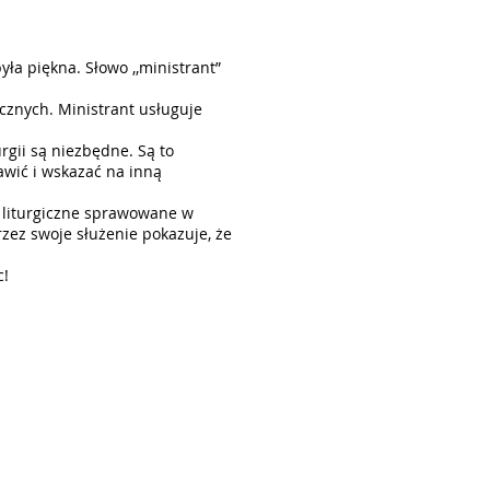
była piękna. Słowo ,,ministrant”
cznych. Ministrant usługuje
rgii są niezbędne. Są to
awić i wskazać na inną
 liturgiczne sprawowane w
przez swoje służenie pokazuje, że
c!