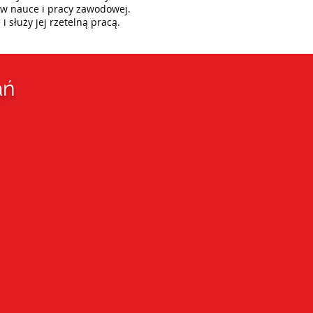
y w nauce i pracy zawodowej.
i służy jej rzetelną pracą.
ań