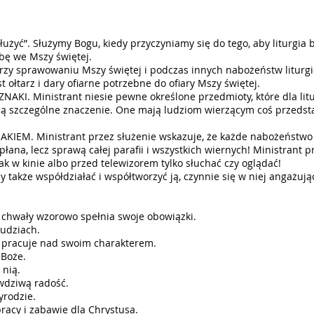
,,służyć”. Służymy Bogu, kiedy przyczyniamy się do tego, aby liturgia 
bę we Mszy świętej.
zy sprawowaniu Mszy świętej i podczas innych nabożeństw liturgi
 ołtarz i dary ofiarne potrzebne do ofiary Mszy świętej.
 ZNAKI. Ministrant niesie pewne określone przedmioty, które dla litu
mają szczególne znaczenie. One mają ludziom wierzącym coś przedst
AKIEM. Ministrant przez służenie wskazuje, że każde nabożeństwo
apłana, lecz sprawą całej parafii i wszystkich wiernych! Ministrant 
 jak w kinie albo przed telewizorem tylko słuchać czy oglądać!
czy także współdziałać i współtworzyć ją, czynnie się w niej angażują
o chwały wzorowo spełnia swoje obowiązki.
ludziach.
i pracuje nad swoim charakterem.
 Boże.
 nią.
wdziwą radość.
yrodzie.
racy i zabawie dla Chrystusa.