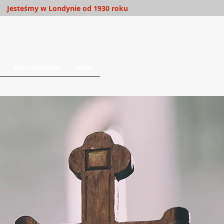
Jesteśmy w Londynie od 1930 roku
WOLONTARIAT
More