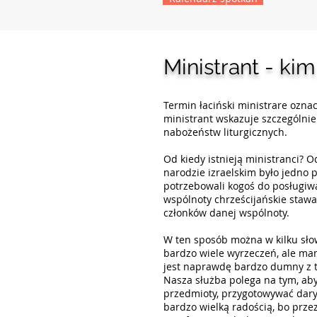
Ministrant - kim
Termin łaciński ministrare oznac
ministrant wskazuje szczególni
nabożeństw liturgicznych.
Od kiedy istnieją ministranci? 
narodzie izraelskim było jedno 
potrzebowali kogoś do posługiwa
wspólnoty chrześcijańskie stawa
członków danej wspólnoty.
W ten sposób można w kilku sło
Harmonogram sp
bardzo wiele wyrzeczeń, ale ma
jest naprawdę bardzo dumny z t
Nasza służba polega na tym, aby
przedmioty, przygotowywać dary 
bardzo wielką radością, bo prze