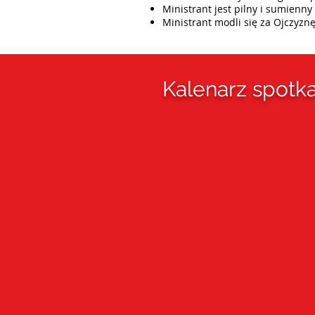
Ministrant jest pilny i sumienn
Ministrant modli się za Ojczyznę 
Kalenarz spotk