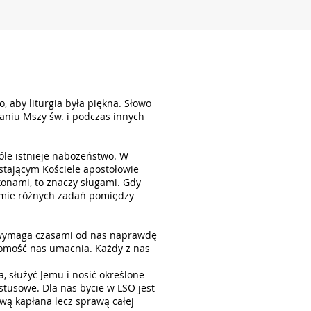
, aby liturgia była piękna. Słowo
aniu Mszy św. i podczas innych
góle istnieje nabożeństwo. W
stającym Kościele apostołowie
onami, to znaczy sługami. Gdy
ormie różnych zadań pomiędzy
a wymaga czasami od nas naprawdę
omość nas umacnia. Każdy z nas
, służyć Jemu i nosić określone
stusowe. Dla nas bycie w LSO jest
awą kapłana lecz sprawą całej