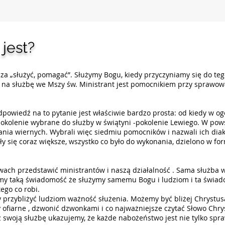
 jest?
za „służyć, pomagać”. Służymy Bogu, kiedy przyczyniamy się do tego
e na służbę we Mszy św. Ministrant jest pomocnikiem przy sprawow
Odpowiedź na to pytanie jest właściwie bardzo prosta: od kiedy w o
pokolenie wybrane do służby w świątyni -pokolenie Lewiego. W pow
nia wiernych. Wybrali więc siedmiu pomocników i nazwali ich diak
ły się coraz większe, wszystko co było do wykonania, dzielono w f
wach przedstawić ministrantów i naszą działalność . Sama służb
otkań
my taką świadomość że służymy samemu Bogu i ludziom i ta świad
ego co robi.
 przybliżyć ludziom ważność służenia. Możemy być bliżej Chrystusa
ofiarne , dzwonić dzwonkami i co najważniejsze czytać Słowo Chry
z swoją służbę ukazujemy, że każde nabożeństwo jest nie tylko spr