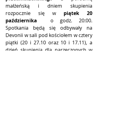
małżeńską i dniem skupienia 
rozpocznie się w 
piątek 20 
października 
 o godz. 20:00. 
Spotkania będą się odbywały na 
Devonii w sali pod kościołem w cztery 
piątki (20 i 27.10 oraz 10 i 17.11), a 
dzień skupienia dla narzeczonych w 
niedzielę (5.11). Więcej szczegółów i 
możliwość zapisu
 na naszej stronie 
internetowej.
LITURGIA TYGODNIA
W 
poniedziałek
 kościół w Anglii 
obchodzi wspomnienie św. Jana 
Henryka Newman’a, kardynała. 
Wychowany w środowisku 
anglikańskim, po latach naukowej 