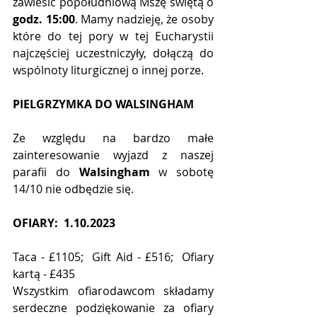
zawiesić popołudniową Mszę świętą o 
godz. 15:00
. Mamy nadzieję, że osoby 
które do tej pory w tej Eucharystii 
najczęściej uczestniczyły, dołączą do 
wspólnoty liturgicznej o innej porze. 
PIELGRZYMKA DO WALSINGHAM
Ze względu na bardzo małe 
zainteresowanie wyjazd z naszej 
parafii do 
Walsingham
 w sobotę 
14/10 nie odbędzie się.
OFIARY:  1.10.2023
Taca - £1105;  Gift Aid - £516;  Ofiary 
kartą - £435
Wszystkim ofiarodawcom składamy 
serdeczne podziękowanie za ofiary 