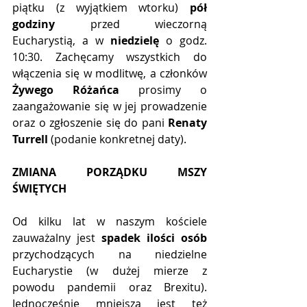
piątku (z wyjątkiem wtorku) 
pół 
godziny
 przed wieczorną 
Eucharystią, a w 
niedzielę
 o godz. 
10:30. Zachęcamy wszystkich do 
włączenia się w modlitwę, a członków 
Żywego Różańca
 prosimy o 
zaangażowanie się w jej prowadzenie 
oraz o zgłoszenie się do pani 
Renaty 
Turrell
 (podanie konkretnej daty). 
ZMIANA PORZĄDKU MSZY 
ŚWIĘTYCH
Od kilku lat w naszym kościele 
zauważalny jest 
spadek ilości osób
przychodzących na niedzielne 
Eucharystie (w dużej mierze z 
powodu pandemii oraz Brexitu). 
Jednocześnie mniejsza jest też 