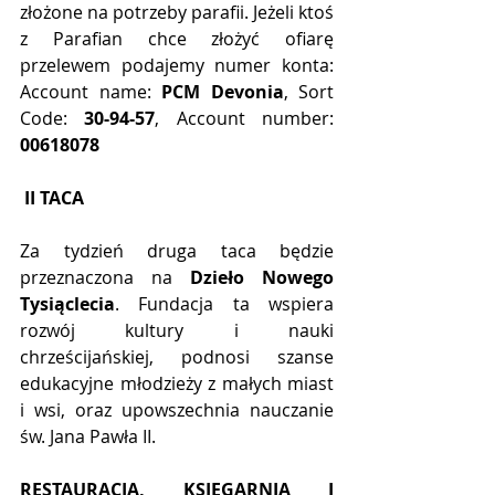
złożone na potrzeby parafii. Jeżeli ktoś 
z Parafian chce złożyć ofiarę 
przelewem podajemy numer konta: 
Account name: 
PCM Devonia
, Sort 
Code: 
30-94-57
, Account number: 
00618078
II TACA
Za tydzień druga taca będzie 
przeznaczona na 
Dzieło Nowego 
Tysiąclecia
. Fundacja ta wspiera 
rozwój kultury i nauki 
chrześcijańskiej, podnosi szanse 
edukacyjne młodzieży z małych miast 
i wsi, oraz upowszechnia nauczanie 
św. Jana Pawła II.
RESTAURACJA, KSIĘGARNIA I 