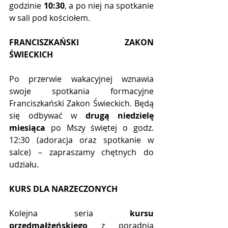
godzinie 
10:30
, a po niej na spotkanie 
w sali pod kościołem.
FRANCISZKAŃSKI ZAKON 
ŚWIECKICH
Po przerwie wakacyjnej wznawia 
swoje spotkania formacyjne 
Franciszkański Zakon Świeckich. Będą 
się odbywać w 
drugą niedzielę 
miesiąca
 po Mszy świętej o godz. 
12:30 (adoracja oraz spotkanie w 
salce) – zapraszamy chętnych do 
udziału.
KURS DLA NARZECZONYCH
Kolejna seria 
kursu 
przedmałżeńskiego
 z poradnią 