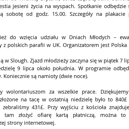
stia jesieni życia na wyspach. Spotkanie odbędzie s
zą sobotę od godz. 15.00. Szczegóły na plakacie p
eż do wzięcia udziału w Dniach Młodych – ewang
 z polskich parafii w UK. Organizatorem jest Polska M
afią w Slough. Zjazd młodzieży zaczyna się w piątek 7 
. Koniecznie są namioty (dwie noce). 
y wolontariuszom za wszelkie prace. Dziękujemy
złożone na tacę w ostatnią niedzielę było to 840£ 
ą zebraliśmy 431£. Przy wyjściu z kościoła znajduje
 tam złożyć ofiarę kartą płatniczą, można to t
ej strony internetowej. 