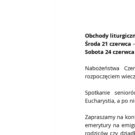
Obchody liturgicz
Środa 21 czerwca
 
Sobota 24 czerwca
Nabożeństwa Cze
rozpoczęciem wieczo
Spotkanie senior
Eucharystia, a po n
Zapraszamy na konfe
emerytury na emigra
rodziców czy dziadk