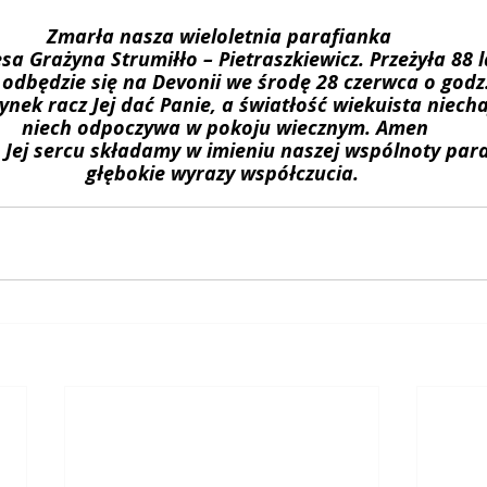
Zmarła nasza wieloletnia parafianka 
esa Grażyna Strumiłło – Pietraszkiewicz. Przeżyła 88 la
 odbędzie się na Devonii we środę 28 czerwca o godz.
nek racz Jej dać Panie, a światłość wiekuista niechaj
 niech odpoczywa w pokoju wiecznym. Amen
 Jej sercu składamy w imieniu naszej wspólnoty para
 głębokie wyrazy współczucia. 