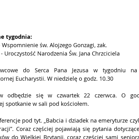
ne tygodnia:
– Wspomnienie św. Alojzego Gonzagi, zak.
 - Uroczystość Narodzenia Św. Jana Chrzciciela
rwcowe do Serca Pana Jezusa w tygodniu na 
rnej Eucharystii. W niedzielę o godz. 10.30
ów odbędzie się w czwartek 22 czerwca. O godz
iej spotkanie w sali pod kościołem.
rencje pod tyt. „Babcia i dziadek na emeryturze czyli 
cji”. Coraz częściej pojawiają się pytania dotycząc
ów do Wielkiej Brytanii, coraz częściej sami seniorz