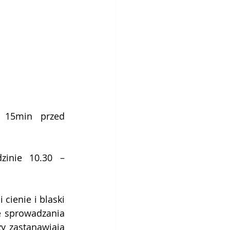
15min przed 
inie 10.30 – 
cienie i blaski 
e sprowadzania 
y zastanawiają 