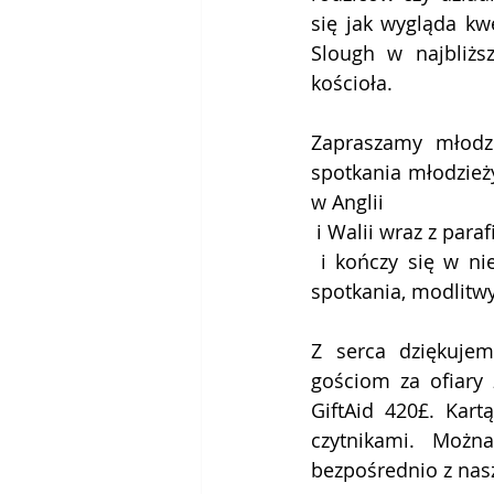
się jak wygląda kwe
Slough w najbliżs
kościoła. 
Zapraszamy młodzi
spotkania młodzieży
w Anglii 
 i Walii wraz z par
 i kończy się w niedzielę 9 lipca około południa. W programie odbędą się koncerty, 
spotkania, modlitwy
Z serca dziękujem
gościom za ofiary 
GiftAid 420£. Kart
czytnikami. Można
bezpośrednio z nasz