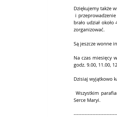
Dziękujemy także w
 i przeprowadzenie Wesołego Dnia Dziecka w Laxton Hall. Szacujemy, że w wydarzeniu 
brało udział około 
zorganizować. 
Są jeszcze wonne in
Na czas miesięcy wa
godz. 9.00, 11.00, 1
Dzisiaj wyjątkowo k
 Wszystkim parafianom oraz gościom życzymy obfitości łask Bożych płynących przez 
Serce Maryi.
---------------------------