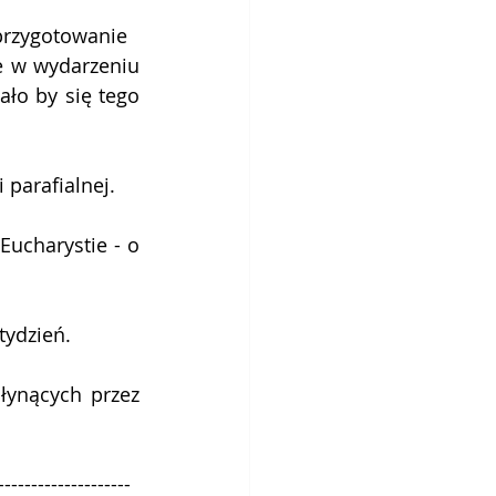
przygotowanie 
ło by się tego 
parafialnej. 
ucharystie - o 
tydzień.
--------------------