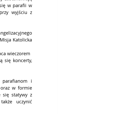
ię w parafii w 
rzy wyjściu z 
elizacyjnego 
isja Katolicka 
lipca wieczorem 
 parafianom i 
oraz w formie 
 się statywy z 
akże uczynić 