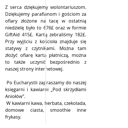
Z serca dziękujemy wolontariuszom. 
Dziękujemy parafianom i gościom za 
ofiary złożone na tacę w ostatnią 
niedzielę było to 676£ oraz w formie 
GiftAid 415£. Kartą zebraliśmy 182£. 
Przy wyjściu z kościoła znajduje się 
statywy z czytnikami. Można tam 
złożyć ofiarę kartą płatniczą, można 
to także uczynić bezpośrednio z 
naszej strony internetowej.
 Po Eucharystii zapraszamy do naszej 
księgarni i kawiarni „Pod skrzydłami 
Aniołów”. 
 W kawiarni kawa, herbata, czekolada, 
domowe ciasta, smoothie inne 
frykasy. 