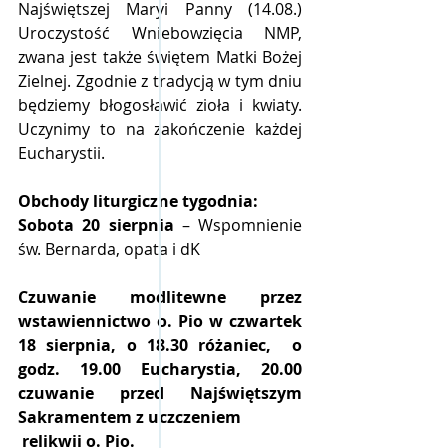
Najświętszej Maryi Panny (14.08.) 
Uroczystość Wniebowzięcia NMP, 
zwana jest także świętem Matki Bożej 
Zielnej. Zgodnie z tradycją w tym dniu 
będziemy błogosławić zioła i kwiaty. 
Uczynimy to na zakończenie każdej 
Eucharystii.
Obchody liturgiczne tygodnia:
Sobota 20 sierpnia
 – Wspomnienie 
św. Bernarda, opata i dK 
Czuwanie modlitewne przez 
wstawiennictwo o. Pio w czwartek 
18 sierpnia, o 18.30 różaniec,  o 
godz. 19.00 Eucharystia, 20.00 
czuwanie przed Najświętszym 
Sakramentem z uczczeniem 
 relikwii o. Pio.