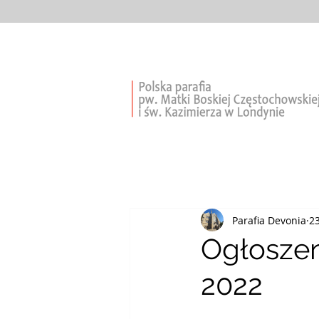
Parafia Devonia
23
Ogłoszeni
2022