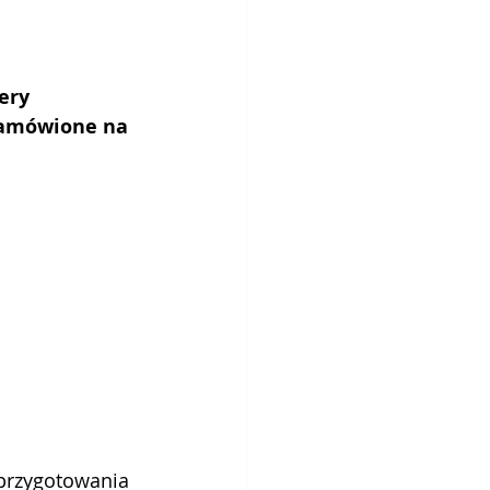
ery 
 zamówione na 
 przygotowania 