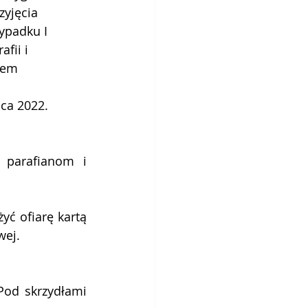
zyjęcia 
ypadku I 
fii i 
iem 
 
pca 2022. 
 parafianom i 
yć ofiarę kartą 
wej. 
Pod skrzydłami 