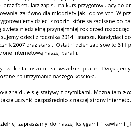
j oraz formularz zapisu na kurs przygotowujący do pr
wania, zarówno dla młodzieży jak i dorosłych. W prz
ygotowujemy dzieci z rodzin, które są zapisane do para
 świętą niedzielną przynajmniej rok przed rozpoczęc
sujemy dzieci z rocznika 2014 i starsze. Kandydaci do
znik 2007 oraz starsi.  Ostatni dzień zapisów to 31 li
tronę internetową naszej parafii.
y wolontariuszom za wszelkie prace. Dziękujemy
łożone na utrzymanie naszego kościoła. 
ioła znajduje się statywy z czytnikami. Można tam złoż
 także uczynić bezpośrednio z naszej strony interneto
zielnej zapraszamy do naszej księgarni i kawiarni „