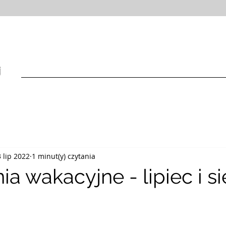
HOME
INFORMACJE
SAKRAMENTY
WSPÓLNOTY
 lip 2022
1 minut(y) czytania
a wakacyjne - lipiec i si